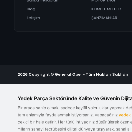
Banka Hesapları
MOTOR YAĞI
Blog
KOMPLE MOTOR
İletişim
ŞANZIMANLAR
2026 Copyright © General Opel - Tüm Hakları Saklıdır.
Yedek Parça Sektöründe Kalite ve Güvenin Dijita
Bir araca sahip olmak, sadece keyifli yolculuklar yapmak d
tam anlamıyla faydalanmak istiyorsanız, yapacağınız
yedek
çekici bir hale getirir. Her türlü ihtiyacınız düşünülerek özen
Yılların sanayi tecrübesini dijital dünyaya taşıyarak, sanal 