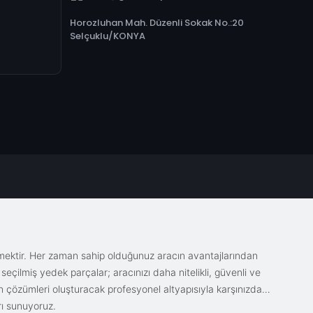
Horozluhan Mah. Düzenli Sokak No.:20
Selçuklu/KONYA
emektir. Her zaman sahip olduğunuz aracın avantajlarından
eçilmiş yedek parçalar; aracınızı daha nitelikli, güvenli ve
sin çözümleri oluşturacak profesyonel altyapısıyla karşınızda.
rı sunuyoruz.