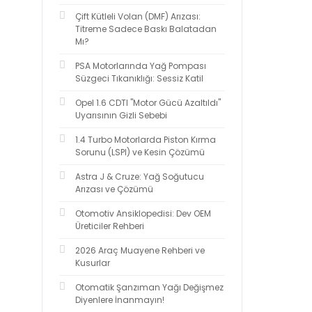
Çift Kütleli Volan (DMF) Arızası:
Titreme Sadece Baskı Balatadan
Mı?
PSA Motorlarında Yağ Pompası
Süzgeci Tıkanıklığı: Sessiz Katil
Opel 1.6 CDTI "Motor Gücü Azaltıldı"
Uyarısının Gizli Sebebi
1.4 Turbo Motorlarda Piston Kırma
Sorunu (LSPI) ve Kesin Çözümü
Astra J & Cruze: Yağ Soğutucu
Arızası ve Çözümü
Otomotiv Ansiklopedisi: Dev OEM
Üreticiler Rehberi
2026 Araç Muayene Rehberi ve
Kusurlar
Otomatik Şanzıman Yağı Değişmez
Diyenlere İnanmayın!