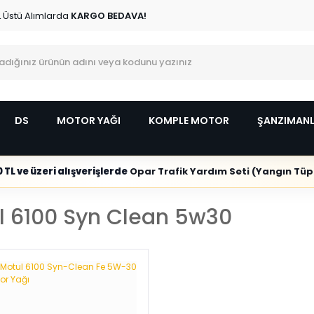
L Üstü Alımlarda
KARGO BEDAVA!
DS
MOTOR YAĞI
KOMPLE MOTOR
ŞANZIMAN
 TL ve üzeri alışverişlerde
Opar Trafik Yardım Seti (Yangın Tüpl
l 6100 Syn Clean 5w30