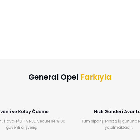
General Opel
Farkıyla
venli ve Kolay Ödeme
Hızlı Gönderi Avanta
ı, Havale/EFT ve 3D Secure ile %100
Tüm siparişleriniz 2 İş gününde
güvenli alışveriş.
yapılmaktadır.