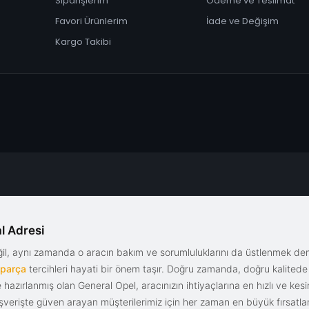
Siparişlerim
Ödeme ve Teslimat
Favori Ürünlerim
İade ve Değişim
Kargo Takibi
l Adresi
eğil, aynı zamanda o aracın bakım ve sorumluluklarını da üstlenmek d
 parça
tercihleri hayati bir önem taşır. Doğru zamanda, doğru kalitede s
le hazırlanmış olan General Opel, aracınızın ihtiyaçlarına en hızlı ve ke
alışverişte güven arayan müşterilerimiz için her zaman en büyük fırsatla