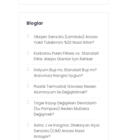
Bloglar
Oksijen Sensörü (Lambda) Arızası
Yakıt Tüketimini %20 Nasıl Artırır?
Karbonlu Polen Filtresi vs. Standart
Filtre: Alerjisi Olanlar İçin Rehber
İridyum Buji mi, Standart Buji mi?
Aracınıza Hangisi Uygun?
Plastik Termostat Gövdesi Neden
Alüminyum İle Değiştirilmeli?
Triger Kayışı Değişirken Devirdaim
(Su Pompası) Neden Mutlaka
Değişmeli?
Astra J ve Insignia: Direksiyon Açısı
Sensörü (CIM) Arızası Nasıl
Anlaşılır?