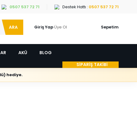
0507 537 72 71
Destek Hattı :
0507 537 72 71
ARA
Giriş Yap
Üye Ol
Sepetim
LAR
AKÜ
BLOG
SİPARİŞ TAKİBİ
ü) hediye.