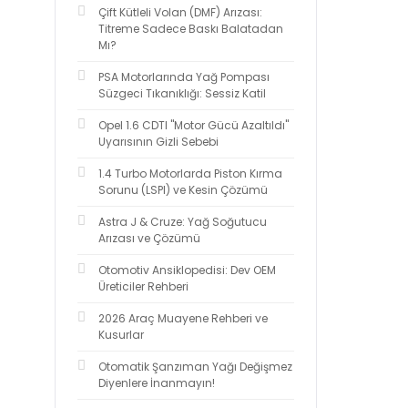
Çift Kütleli Volan (DMF) Arızası:
Titreme Sadece Baskı Balatadan
Mı?
PSA Motorlarında Yağ Pompası
Süzgeci Tıkanıklığı: Sessiz Katil
Opel 1.6 CDTI "Motor Gücü Azaltıldı"
Uyarısının Gizli Sebebi
1.4 Turbo Motorlarda Piston Kırma
Sorunu (LSPI) ve Kesin Çözümü
Astra J & Cruze: Yağ Soğutucu
Arızası ve Çözümü
Otomotiv Ansiklopedisi: Dev OEM
Üreticiler Rehberi
2026 Araç Muayene Rehberi ve
Kusurlar
Otomatik Şanzıman Yağı Değişmez
Diyenlere İnanmayın!