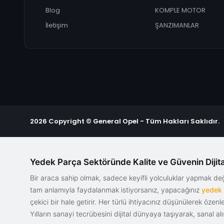
Blog
KOMPLE MOTOR
İletişim
ŞANZIMANLAR
2026 Copyright © General Opel - Tüm Hakları Saklıdır.
Yedek Parça Sektöründe Kalite ve Güvenin Dijita
Bir araca sahip olmak, sadece keyifli yolculuklar yapmak d
tam anlamıyla faydalanmak istiyorsanız, yapacağınız
yedek
çekici bir hale getirir. Her türlü ihtiyacınız düşünülerek özen
Yılların sanayi tecrübesini dijital dünyaya taşıyarak, sanal 