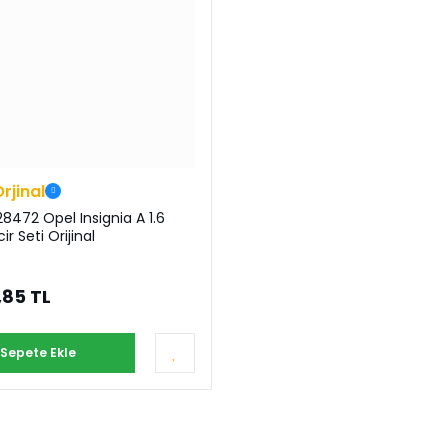
Orjinal
8472 Opel Insignia A 1.6
cir Seti Orijinal
,85 TL
Sepete Ekle