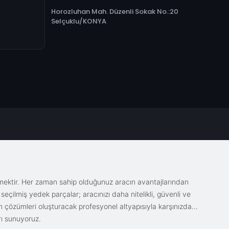
Horozluhan Mah. Düzenli Sokak No.:20
Selçuklu/KONYA
emektir. Her zaman sahip olduğunuz aracın avantajlarından
eçilmiş yedek parçalar; aracınızı daha nitelikli, güvenli ve
sin çözümleri oluşturacak profesyonel altyapısıyla karşınızda.
rı sunuyoruz.