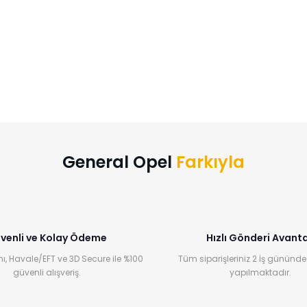
General Opel
Farkıyla
venli ve Kolay Ödeme
Hızlı Gönderi Avanta
ı, Havale/EFT ve 3D Secure ile %100
Tüm siparişleriniz 2 İş gününde
güvenli alışveriş.
yapılmaktadır.