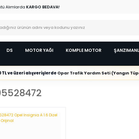
stü Alımlarda
KARGO BEDAVA!
DS
MOTOR YAĞI
KOMPLE MOTOR
ŞANZIMAN
 TL ve üzeri alışverişlerde
Opar Trafik Yardım Seti (Yangın Tüpl
95528472