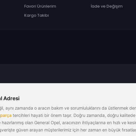
Favori Ürünlerim
İade ve Değişim
Kargo Takibi
l Adresi
eğil, aynı zamanda o aracın bakım ve sorumluluklarını da üstlenmek d
 parça
tercihleri hayati bir önem taşır. Doğru zamanda, doğru kalitede s
le hazırlanmış olan General Opel, aracınızın ihtiyaçlarına en hızlı ve ke
alışverişte güven arayan müşterilerimiz için her zaman en büyük fırsatla