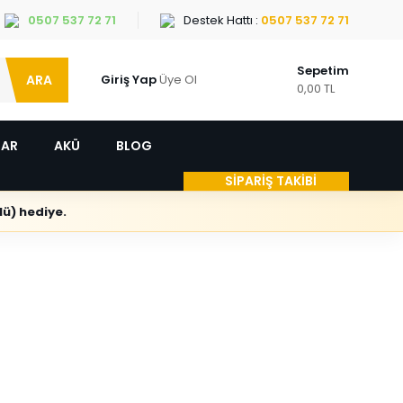
0507 537 72 71
Destek Hattı :
0507 537 72 71
Sepetim
ARA
Giriş Yap
Üye Ol
0,00 TL
LAR
AKÜ
BLOG
SİPARİŞ TAKİBİ
ü) hediye.