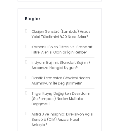
Bloglar
Oksijen Sensörü (Lambda) Arızası
Yakıt Tüketimini %20 Nasıl Artırır?
Karbonlu Polen Filtresi vs. Standart
Filtre: Alerjisi Olanlar İçin Rehber
İridyum Buji mi, Standart Buji mi?
Aracınıza Hangisi Uygun?
Plastik Termostat Gövdesi Neden
Alüminyum İle Değiştirilmeli?
Triger Kayışı Değişirken Devirdaim
(Su Pompası) Neden Mutlaka
Değişmeli?
Astra J ve Insignia: Direksiyon Açısı
Sensörü (CIM) Arızası Nasıl
Anlaşılır?