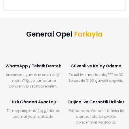
›
›
›
O
C
P
Beni
Şifremi
CHEVROLET
OPEL
PEUGEOT
hatırla
unuttum
Giriş Yap
›
›
›
General Opel
Farkıyla
M
C
D
Yeni Hesap
MOTOR
CİTROEN
DS
Oluştur
YAĞI
›
›
›
WhatsApp / Teknik Destek
Güvenli ve Kolay Ödeme
K
Ş
A
Aracınıza uyumdan emin değil
Taksit imkanı, Havale/EFT ve 3D
KOMPLE
ŞANZIMANLAR
AKÜ
misiniz? Şase numaranızı
Secure ile %100 güvenli alışveriş.
MOTOR
gönderin, biz kontrol edelim.
Hızlı Gönderi Avantajı
Orijinal ve Garantili Ürünler
Tüm siparişleriniz 2 İş gününde
Orijinal ve ve Garantili ürünler ile
teslimat yapılmaktadır.
adınıza faturalı şekilde
gönderimler yapıyoruz.