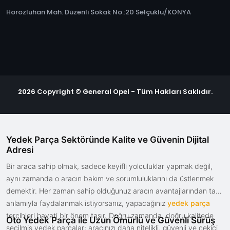
Horozluhan Mah. Düzenli Sokak No.:20 Selçuklu/KONYA
2026 Copyright © General Opel - Tüm Hakları Saklıdır.
Yedek Parça Sektöründe Kalite ve Güvenin Dijital
Adresi
Bir araca sahip olmak, sadece keyifli yolculuklar yapmak değil,
aynı zamanda o aracın bakım ve sorumluluklarını da üstlenmek
demektir. Her zaman sahip olduğunuz aracın avantajlarından tam
anlamıyla faydalanmak istiyorsanız, yapacağınız
yedek parça
tercihleri hayati bir önem taşır. Doğru zamanda, doğru kalitede
Oto Yedek Parça ile Uzun Ömürlü ve Güvenli Sürüş
seçilmiş yedek parçalar; aracınızı daha nitelikli, güvenli ve çekici