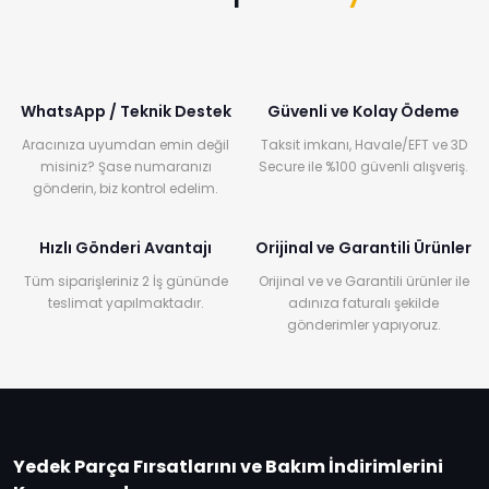
WhatsApp / Teknik Destek
Güvenli ve Kolay Ödeme
Aracınıza uyumdan emin değil
Taksit imkanı, Havale/EFT ve 3D
misiniz? Şase numaranızı
Secure ile %100 güvenli alışveriş.
gönderin, biz kontrol edelim.
Hızlı Gönderi Avantajı
Orijinal ve Garantili Ürünler
Tüm siparişleriniz 2 İş gününde
Orijinal ve ve Garantili ürünler ile
teslimat yapılmaktadır.
adınıza faturalı şekilde
gönderimler yapıyoruz.
Yedek Parça Fırsatlarını ve Bakım İndirimlerini