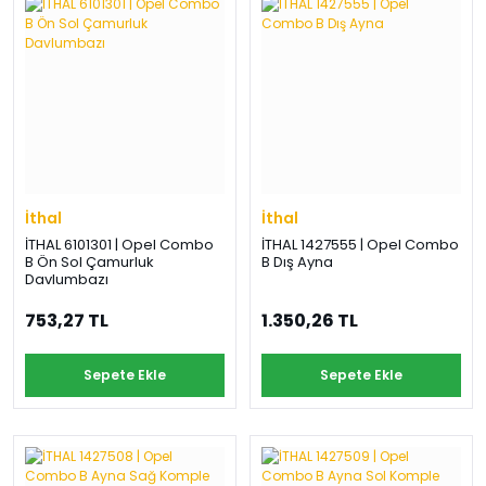
›
›
›
O
C
P
Beni
Şifremi
CHEVROLET
OPEL
PEUGEOT
hatırla
unuttum
Giriş Yap
›
›
›
M
C
D
Yeni Hesap
MOTOR
CİTROEN
DS
Oluştur
YAĞI
İthal
İthal
›
›
›
İTHAL 6101301 | Opel Combo
İTHAL 1427555 | Opel Combo
K
B Ön Sol Çamurluk
B Dış Ayna
Ş
A
Davlumbazı
KOMPLE
ŞANZIMANLAR
AKÜ
MOTOR
753,27 TL
1.350,26 TL
Sepete Ekle
Sepete Ekle