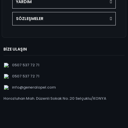
YARDIM
SÖZLEŞMELER
BİZE ULAŞIN
0507 537 72 71
0507 537 72 71
info@generalopel.com
Horozluhan Mah. Düzenli Sokak No.:20 Selçuklu/KONYA