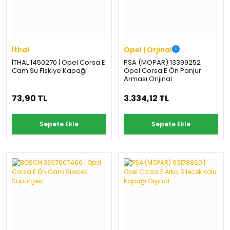
İthal
Opel | Orjinal
İTHAL 1450270 | Opel Corsa E
PSA (MOPAR) 13399252
Cam Su Fiskiye Kapağı
Opel Corsa E Ön Panjur
Arması Orijinal
73,90 TL
3.334,12 TL
Sepete Ekle
Sepete Ekle