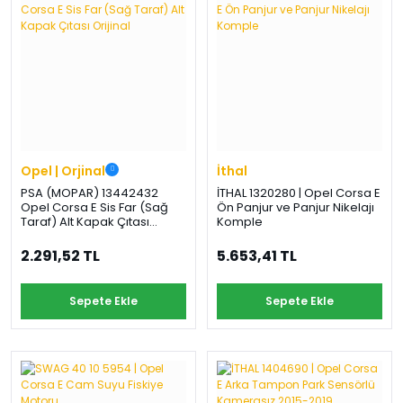
Opel | Orjinal
İthal
PSA (MOPAR) 13442432
İTHAL 1320280 | Opel Corsa E
Opel Corsa E Sis Far (Sağ
Ön Panjur ve Panjur Nikelajı
Taraf) Alt Kapak Çıtası
Komple
Orijinal
2.291,52 TL
5.653,41 TL
Sepete Ekle
Sepete Ekle