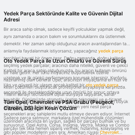
Yedek Parça Sektöründe Kalite ve Güvenin Dijital
Adresi
Bir araca sahip olmak, sadece keyifli yolculuklar yapmak değil,
aynı zamanda o aracın bakım ve sorumluluklarını da üstlenmek
demektir. Her zaman sahip olduğunuz aracın avantajlarından tam
anlamıyla faydalanmak istiyorsanız, yapacağınız
yedek parça
tercihleri hayati bir önem taşır. Doğru zamanda, doğru kalitede
Oto Yedek Parça ile Uzun Ömürlü ve Güvenli Sürüş
seçilmiş yedek parçalar; aracınızı daha nitelikli, güvenli ve çekici
Kaliteli bir araca sahip olduğunuzda, bu aracın kullanım ömrünü
bir hale getirir. Her türlü ihtiyacınız düşünülerek özenle
uzatmak ve ilk günkü performansını korumak istersiniz. Konforlu,
hazırlanmış olan General Opel, aracınızın ihtiyaçlarına en hızlı ve
lüks ve güvenli bir ulaşım ancak kaliteli bir
oto yedek parça
kesin çözümleri oluşturacak profesyonel altyapısıyla karşınızda.
seçeneği ile desteklendiğinde uzun ömürlü bir sonuç ortaya
Yılların sanayi tecrübesini dijital dünyaya taşıyarak, sanal
koyabilir. Günümüzde otomotiv üretim teknolojisi ve e-ticaret
alışverişte güven arayan müşterilerimiz için her zaman en büyük
Tüm Opel, Chevrolet ve PSA Grubu (Peugeot,
altyapıları hızla gelişirken, ortaya konan yeni nesil parça
Citroën, DS) İçin Kesin Çözüm
fırsatları sunuyoruz.
seçenekleri araç sahiplerini mutlu etmeye devam ediyor. İnternet
Sadece parça satmıyor, markalara özel mühendislik çözümleri
üzerinden aracınıza en uygun, sağlıklı bir parçayı bulmak ve bu
sunuyoruz. Opel Astra, Corsa, Insignia, Vectra, Mokka ve Combo
parçayı tek tıkla hemen sipariş vermek; hızlanmış, kolaylaşmış ve
gibi popüler modellerin yanı sıra; Amerikan rüyası
Chevrolet