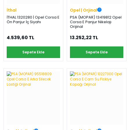
İthal
Opel | Orjinal
İTHAL 1320280 | Opel Corsa E
PSA (MOPAR) 13419812 Opel
Ön Panjur İç Siyahı
Corsa E Panjur Nikelajı
Orijinal
4.539,60 TL
13.252,22 TL
Sepete Ekle
Sepete Ekle