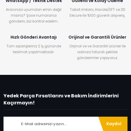
WhatsApp / Teknik Destek
Güvenli ve Kolay Ödeme
Aracınıza uyumdan emin değil
Taksit imkanı, Havale/EFT ve 3D
misiniz? Şase numaranızı
Secure ile %100 güvenli alışveriş.
gönderin, biz kontrol edelim.
Hızlı Gönderi Avantajı
Orijinal ve Garantili Ürünler
Tüm siparişleriniz 2 İş gününde
Orijinal ve ve Garantili ürünler ile
teslimat yapılmaktadır.
adınıza faturalı şekilde
gönderimler yapıyoruz.
Yedek Parça Fırsatlarını ve Bakım İndirimlerini
Kaçırmayın!
Kaydol