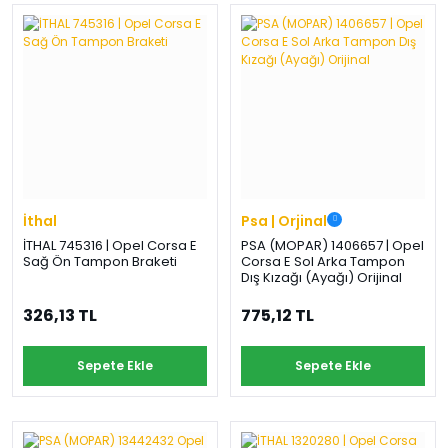
›
›
›
O
C
P
Beni
Şifremi
CHEVROLET
OPEL
PEUGEOT
hatırla
unuttum
Giriş Yap
›
›
›
M
C
D
Yeni Hesap
MOTOR
CİTROEN
DS
Oluştur
YAĞI
İthal
Psa | Orjinal
›
›
›
İTHAL 745316 | Opel Corsa E
PSA (MOPAR) 1406657 | Opel
K
Sağ Ön Tampon Braketi
Corsa E Sol Arka Tampon
Ş
A
Dış Kızağı (Ayağı) Orijinal
KOMPLE
ŞANZIMANLAR
AKÜ
MOTOR
326,13 TL
775,12 TL
Sepete Ekle
Sepete Ekle