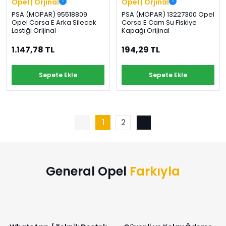
Opel | Orjinal
Opel | Orjinal
PSA (MOPAR) 95518809
PSA (MOPAR) 13227300 Opel
Opel Corsa E Arka Silecek
Corsa E Cam Su Fiskiye
Lastiği Orijinal
Kapağı Orijinal
1.147,78 TL
194,29 TL
Sepete Ekle
Sepete Ekle
1
2
General Opel
Farkıyla