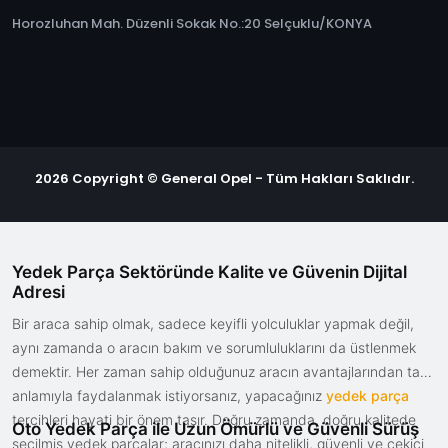
Horozluhan Mah. Düzenli Sokak No.:20 Selçuklu/KONYA
2026 Copyright © General Opel - Tüm Hakları Saklıdır.
Yedek Parça Sektöründe Kalite ve Güvenin Dijital
Adresi
Bir araca sahip olmak, sadece keyifli yolculuklar yapmak değil,
aynı zamanda o aracın bakım ve sorumluluklarını da üstlenmek
demektir. Her zaman sahip olduğunuz aracın avantajlarından tam
anlamıyla faydalanmak istiyorsanız, yapacağınız
yedek parça
tercihleri hayati bir önem taşır. Doğru zamanda, doğru kalitede
Oto Yedek Parça ile Uzun Ömürlü ve Güvenli Sürüş
seçilmiş yedek parçalar; aracınızı daha nitelikli, güvenli ve çekici