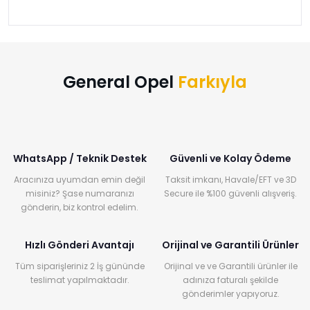
›
›
›
O
C
P
Beni
Şifremi
CHEVROLET
OPEL
PEUGEOT
hatırla
unuttum
Giriş Yap
›
›
›
General Opel
Farkıyla
M
C
D
Yeni Hesap
MOTOR
CİTROEN
DS
Oluştur
YAĞI
›
›
›
WhatsApp / Teknik Destek
Güvenli ve Kolay Ödeme
K
Ş
A
Aracınıza uyumdan emin değil
Taksit imkanı, Havale/EFT ve 3D
KOMPLE
ŞANZIMANLAR
AKÜ
misiniz? Şase numaranızı
Secure ile %100 güvenli alışveriş.
MOTOR
gönderin, biz kontrol edelim.
Hızlı Gönderi Avantajı
Orijinal ve Garantili Ürünler
Tüm siparişleriniz 2 İş gününde
Orijinal ve ve Garantili ürünler ile
teslimat yapılmaktadır.
adınıza faturalı şekilde
gönderimler yapıyoruz.