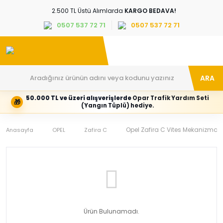
2.500 TL Üstü Alımlarda
KARGO BEDAVA!
0507 537 72 71
0507 537 72 71
ARA
50.000 TL ve üzeri alışverişlerde
Opar Trafik Yardım Seti
🎁
Hesabım
Kategoriler
(Yangın Tüplü) hediye.
Giriş
Marka,
yapın
araç
veya
ve
Opel Zafira C Vites Mekanizma Ü
Anasayfa
OPEL
Zafira C
yeni
parça
hesap
grubunu
oluşturun
seçin
Tüm Kategoriler
E-posta adresi
Şifre
Ürün Bulunamadı.