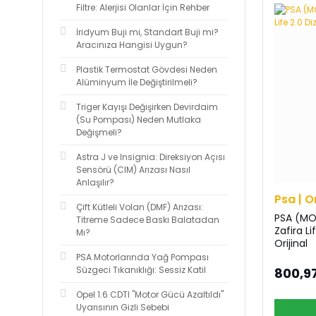
Filtre: Alerjisi Olanlar İçin Rehber
İridyum Buji mi, Standart Buji mi?
Aracınıza Hangisi Uygun?
Plastik Termostat Gövdesi Neden
Alüminyum İle Değiştirilmeli?
Triger Kayışı Değişirken Devirdaim
(Su Pompası) Neden Mutlaka
Değişmeli?
Astra J ve Insignia: Direksiyon Açısı
Sensörü (CIM) Arızası Nasıl
Anlaşılır?
Psa | O
Çift Kütleli Volan (DMF) Arızası:
PSA (MO
Titreme Sadece Baskı Balatadan
Zafira Li
Mı?
Orijinal
PSA Motorlarında Yağ Pompası
Süzgeci Tıkanıklığı: Sessiz Katil
800,97
Opel 1.6 CDTI "Motor Gücü Azaltıldı"
Uyarısının Gizli Sebebi