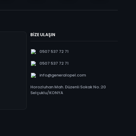
BİZE ULAŞIN
0507 537 72 71
0507 537 72 71
info@generalopel.com
Horozluhan Mah. Düzenli Sokak No.:20
Selçuklu/KONYA