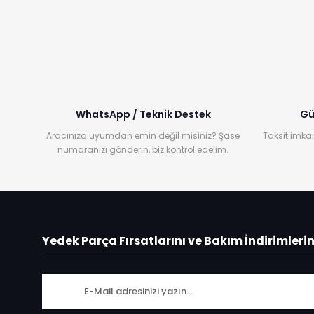
WhatsApp / Teknik Destek
Gü
Aracınıza uyumdan emin değil misiniz? Şase
Taksit imkan
numaranızı gönderin, biz kontrol edelim.
Yedek Parça Fırsatlarını ve Bakım İndirimleri