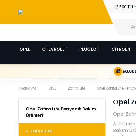
2.500 TL Ü
OPEL
CHEVROLET
PEUGEOT
CİTROEN
🎁
50.000
Anasayfa
OPEL
Zafira Life
Opel Zafira Life Periy
Opel Z
Opel Zafira Life Periyodik Bakım
Opel Zafir
Ürünleri
Aracınızı
Bakım Ürün
Zafira Life