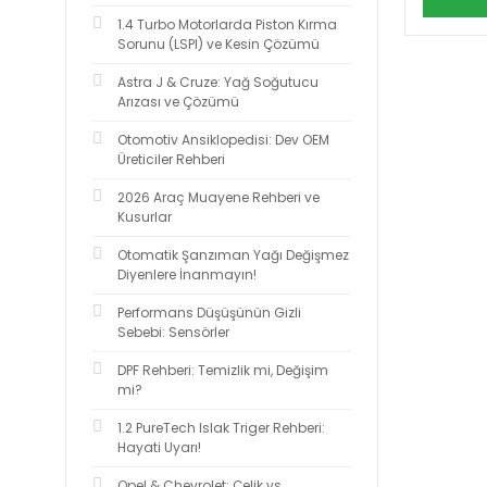
1.4 Turbo Motorlarda Piston Kırma
Sorunu (LSPI) ve Kesin Çözümü
Astra J & Cruze: Yağ Soğutucu
Arızası ve Çözümü
Otomotiv Ansiklopedisi: Dev OEM
Üreticiler Rehberi
2026 Araç Muayene Rehberi ve
Kusurlar
Otomatik Şanzıman Yağı Değişmez
Diyenlere İnanmayın!
Performans Düşüşünün Gizli
Sebebi: Sensörler
DPF Rehberi: Temizlik mi, Değişim
mi?
1.2 PureTech Islak Triger Rehberi:
Hayati Uyarı!
Opel & Chevrolet: Çelik vs