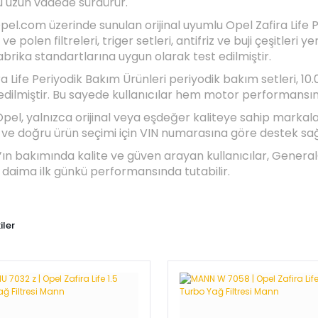
 uzun vadede sürdürür.
el.com üzerinde sunulan orijinal uyumlu Opel Zafira Life 
ve polen filtreleri, triger setleri, antifriz ve buji çeşitleri 
abrika standartlarına uygun olarak test edilmiştir.
ra Life Periyodik Bakım Ürünleri periyodik bakım setleri, 
edilmiştir. Bu sayede kullanıcılar hem motor performansını
pel, yalnızca orijinal veya eşdeğer kaliteye sahip markalar
r ve doğru ürün seçimi için VIN numarasına göre destek sağ
fe’ın bakımında kalite ve güven arayan kullanıcılar, Gener
ı daima ilk günkü performansında tutabilir.
iler