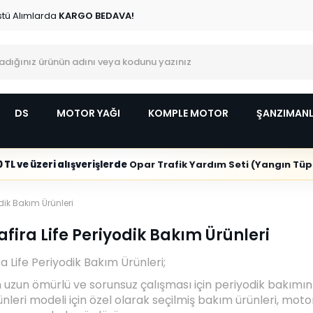
stü Alımlarda
KARGO BEDAVA!
DS
MOTOR YAĞI
KOMPLE MOTOR
ŞANZIMAN
 TL ve üzeri alışverişlerde
Opar Trafik Yardım Seti (Yangın Tüpl
odik Bakım Ürünleri
afira Life Periyodik Bakım Ürünleri
a Life Periyodik Bakım Ürünleri;
n uzun ömürlü ve sorunsuz çalışması için periyodik bakımın
leri modeli için özel olarak seçilmiş bakım ürünleri, motor s