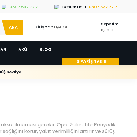
0507 537 72 71
Destek Hattı :
0507 537 72 71
Sepetim
ARA
Giriş Yap
Üye Ol
0,00 TL
LAR
AKÜ
BLOG
SİPARİŞ TAKİBİ
ü) hediye.
 aksatılmaması gerekir. Opel Zafira Life Periyodik
ağlığını korur, yakıt verimliliğini artırır ve sürüş