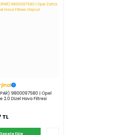
rjinal
PAR) 9800097580 | Opel
fe 2.0 Dizel Hava Filtresi
 TL
Sepete Ekle