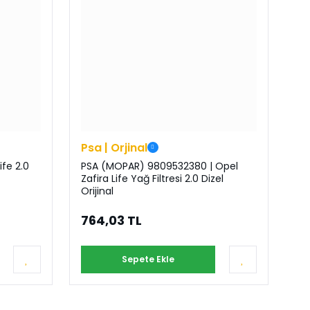
Psa | Orjinal
ife 2.0
PSA (MOPAR) 9809532380 | Opel
Zafira Life Yağ Filtresi 2.0 Dizel
Orijinal
764,03 TL
Sepete Ekle