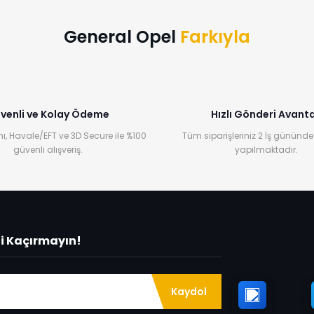
General Opel
Farkıyla
venli ve Kolay Ödeme
Hızlı Gönderi Avanta
ı, Havale/EFT ve 3D Secure ile %100
Tüm siparişleriniz 2 İş gününde
güvenli alışveriş.
yapılmaktadır.
ni Kaçırmayın!
Kaydol