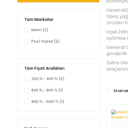
konforunu
GeneralOp
hava, yağ 
Tüm Markalar
Ürünleri f
Mann (2)
Opel Zafi
optimize 
Psa | Orjinal (2)
General O
gönderili
Zafira Li
Tüm Fiyat Aralıkları
araçların
200 TL - 400 TL (2)
600 TL - 800 TL (1)
Stoktak
800 TL - 1000 TL (1)