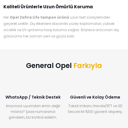
Kaliteli Ürünlerle Uzun Ömürlü Koruma
Her
Opel Zafira Life tampon ürünü
uzun test süreçlerinden
geçerek üretilir. Dış etkenlere dayanıklı yüzey kaplamaları, yüksek
sıcaklık ve UV ışınlarına karşı koruma sağlar. Böylece aracınızın dış
görünümü her zaman yeni ve güçlü kalır.
General Opel
Farkıyla
WhatsApp / Teknik Destek
Güvenli ve Kolay Ödeme
Aracınıza uyumdan emin değil
Taksit imkanı, Havale/EFT ve 3D
misiniz? Şase numaranızı
Secure ile %100 güvenli alışveriş.
gönderin, biz kontrol edelim.