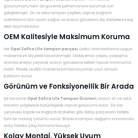
Şifre
görünümünü hem de güvenlik performansını korumak için
›
›
›
geliştirilmiştir. Ön ve arka tampon çeşitleri, orijinal bağlantı
O
C
P
noktalarına tam uyum sağlar ve aracın gövdesini dış darbelere karşı
Beni
Şifremi
etkin biçimde korur.
CHEVROLET
OPEL
PEUGEOT
hatırla
unuttum
OEM Kalitesiyle Maksimum Koruma
Giriş Yap
›
›
›
Her
Opel Zafira Life tampon parçası
M
, üretici standartlarına uygun
C
D
malzeme ve ölçülerle tasarlanmıştır. Darbe emici yapısı, çarpışma
Yeni Hesap
MOTOR
CİTROEN
DS
Oluştur
anında enerjiyi yayarak aracın gövdesine iletilen hasarı minimuma
YAĞI
indirir. Plastik ve ABS malzeme kombinasyonları uzun ömürlü
kullanım sunar.
›
›
›
K
Görünüm ve Fonksiyonellik Bir Arada
Ş
A
KOMPLE
ŞANZIMANLAR
AKÜ
MOTOR
Şık tasarımlı
Opel Zafira Life Tampon Ürünleri
, aracın ön ve arka
tasarım çizgileriyle bütünleşerek orijinal görünümü korur. Sis farı
çerçevesi, kapak ve bağlantı braketleri gibi detay parçalarla birlikte
tam bir montaj çözümü sunar. Böylece tampon değişimi sonrasında
araç fabrika çıkışı formuna kavuşur.
Kolay Montaj, Yüksek Uyum