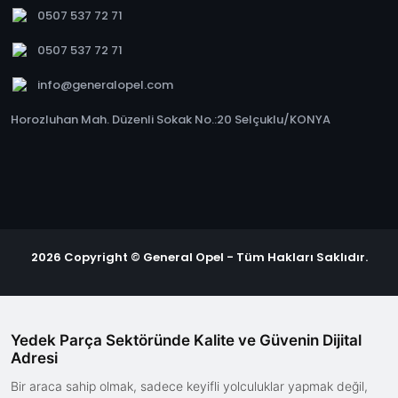
0507 537 72 71
0507 537 72 71
info@generalopel.com
Horozluhan Mah. Düzenli Sokak No.:20 Selçuklu/KONYA
2026 Copyright © General Opel - Tüm Hakları Saklıdır.
Yedek Parça Sektöründe Kalite ve Güvenin Dijital
Adresi
Bir araca sahip olmak, sadece keyifli yolculuklar yapmak değil,