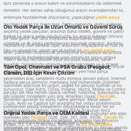
aynı zamanda o aracın bakım ve sorumluluklarını da üstlenmek
demektir. Her zaman sahip olduğunuz aracın avantajlarından tam
anlamıyla faydalanmak istiyorsanız, yapacağınız
yedek parça
tercihleri hayati bir önem taşır. Doğru zamanda, doğru kalitede
Oto Yedek Parça ile Uzun Ömürlü ve Güvenli Sürüş
seçilmiş yedek parçalar; aracınızı daha nitelikli, güvenli ve çekici
Kaliteli bir araca sahip olduğunuzda, bu aracın kullanım ömrünü
bir hale getirir. Her türlü ihtiyacınız düşünülerek özenle
uzatmak ve ilk günkü performansını korumak istersiniz. Konforlu,
hazırlanmış olan General Opel, aracınızın ihtiyaçlarına en hızlı ve
lüks ve güvenli bir ulaşım ancak kaliteli bir
oto yedek parça
kesin çözümleri oluşturacak profesyonel altyapısıyla karşınızda.
seçeneği ile desteklendiğinde uzun ömürlü bir sonuç ortaya
Yılların sanayi tecrübesini dijital dünyaya taşıyarak, sanal
koyabilir. Günümüzde otomotiv üretim teknolojisi ve e-ticaret
alışverişte güven arayan müşterilerimiz için her zaman en büyük
Tüm Opel, Chevrolet ve PSA Grubu (Peugeot,
altyapıları hızla gelişirken, ortaya konan yeni nesil parça
Citroën, DS) İçin Kesin Çözüm
fırsatları sunuyoruz.
seçenekleri araç sahiplerini mutlu etmeye devam ediyor. İnternet
Sadece parça satmıyor, markalara özel mühendislik çözümleri
üzerinden aracınıza en uygun, sağlıklı bir parçayı bulmak ve bu
sunuyoruz. Opel Astra, Corsa, Insignia, Vectra, Mokka ve Combo
parçayı tek tıkla hemen sipariş vermek; hızlanmış, kolaylaşmış ve
gibi popüler modellerin yanı sıra; Amerikan rüyası
Chevrolet
tamamen güvenilir bir süreç haline gelmiştir. Metal alaşım
Cruze, Aveo ve Captiva için aradığınız her vidayı stoklarımızda
kalitesinden plastik bileşenlerin dayanıklılığına kadar her bir
bulunduruyoruz. Dahası, Stellantis (PSA) grubunun öncü
Orijinal Yedek Parça ve OEM Kalitesi
detay, aracınızın performansına uzun vadede doğrudan etki eder.
markaları olan
Peugeot
(206, 208, 301, 308, 3008),
Citroën
(C-
Uzman ekibimizle birlikte önceliğimiz, aracınızın tam ihtiyacını
Araç onarımında kullanılan malzemelerin kalitesi, sürüş
Elysée, C3, C4, C5 Aircross, Berlingo) ve
DS Automobiles
belirlemek ve modern e-ticaret yöntemlerimizle bu ihtiyacı anında
güvenliğinizin temelidir. Alaşım ve materyal konusunda titizlikle