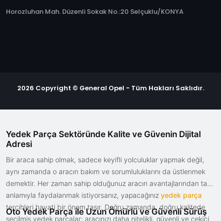
Horozluhan Mah. Düzenli Sokak No.:20 Selçuklu/KONYA
2026 Copyright © General Opel - Tüm Hakları Saklıdır.
Yedek Parça Sektöründe Kalite ve Güvenin Dijital
Adresi
Bir araca sahip olmak, sadece keyifli yolculuklar yapmak değil,
aynı zamanda o aracın bakım ve sorumluluklarını da üstlenmek
demektir. Her zaman sahip olduğunuz aracın avantajlarından tam
anlamıyla faydalanmak istiyorsanız, yapacağınız
yedek parça
tercihleri hayati bir önem taşır. Doğru zamanda, doğru kalitede
Oto Yedek Parça ile Uzun Ömürlü ve Güvenli Sürüş
seçilmiş yedek parçalar; aracınızı daha nitelikli, güvenli ve çekici