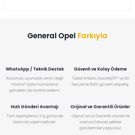
›
›
›
O
C
P
Beni
Şifremi
CHEVROLET
OPEL
PEUGEOT
hatırla
unuttum
Giriş Yap
›
›
›
General Opel
Farkıyla
M
C
D
Yeni Hesap
MOTOR
CİTROEN
DS
Oluştur
YAĞI
›
›
›
WhatsApp / Teknik Destek
Güvenli ve Kolay Ödeme
K
Ş
A
Aracınıza uyumdan emin değil
Taksit imkanı, Havale/EFT ve 3D
KOMPLE
ŞANZIMANLAR
AKÜ
misiniz? Şase numaranızı
Secure ile %100 güvenli alışveriş.
MOTOR
gönderin, biz kontrol edelim.
Hızlı Gönderi Avantajı
Orijinal ve Garantili Ürünler
Tüm siparişleriniz 2 İş gününde
Orijinal ve ve Garantili ürünler ile
teslimat yapılmaktadır.
adınıza faturalı şekilde
gönderimler yapıyoruz.