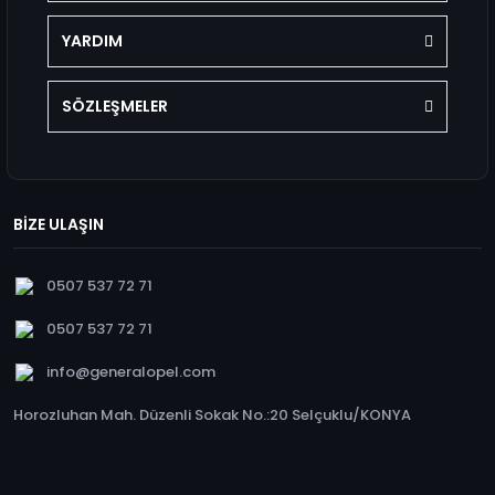
YARDIM
SÖZLEŞMELER
BİZE ULAŞIN
0507 537 72 71
0507 537 72 71
info@generalopel.com
Horozluhan Mah. Düzenli Sokak No.:20 Selçuklu/KONYA