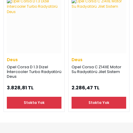
›
›
›
O
C
P
Beni
Şifremi
CHEVROLET
OPEL
PEUGEOT
hatırla
unuttum
Giriş Yap
›
›
›
M
C
D
Yeni Hesap
MOTOR
CİTROEN
DS
Oluştur
YAĞI
Deus
Deus
›
›
›
Opel Corsa D 1.3 Dizel
Opel Corsa C Z14XE Motor
K
İntercooler Turbo Radyatörü
Su Radyatörü Jilet Sistem
Ş
A
Deus
KOMPLE
ŞANZIMANLAR
AKÜ
MOTOR
3.828,81 TL
2.286,47 TL
Stokta Yok
Stokta Yok