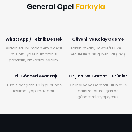
General Opel
Farkıyla
WhatsApp / Teknik Destek
Güvenli ve Kolay Ödeme
Aracınıza uyumdan emin değil
Taksit imkanı, Havale/EFT ve 3D
misiniz? Şase numaranızı
Secure ile %100 güvenli alışveriş.
gönderin, biz kontrol edelim.
Hızlı Gönderi Avantajı
Orijinal ve Garantili Ürünler
Tüm siparişleriniz 2 İş gününde
Orijinal ve ve Garantili ürünler ile
teslimat yapılmaktadır.
adınıza faturalı şekilde
gönderimler yapıyoruz.