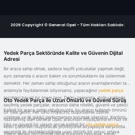
2026 Copyright © General Opel - Tüm Hakları Saklıdır.
Yedek Parça Sektöründe Kalite ve Güvenin Dijital
Adresi
Bir araca sahip olmak, sadece keyifli yolculuklar yapmak değil,
aynı zamanda o aracın bakım ve sorumluluklarını da üstlenmek
demektir. Her zaman sahip olduğunuz aracın avantajlarından tam
anlamıyla faydalanmak istiyorsanız, yapacağınız
yedek parça
tercihleri hayati bir önem taşır. Doğru zamanda, doğru kalitede
Oto Yedek Parça ile Uzun Ömürlü ve Güvenli Sürüş
seçilmiş yedek parçalar; aracınızı daha nitelikli, güvenli ve çekici
Kaliteli bir araca sahip olduğunuzda, bu aracın kullanım ömrünü
bir hale getirir. Her türlü ihtiyacınız düşünülerek özenle
uzatmak ve ilk günkü performansını korumak istersiniz. Konforlu,
hazırlanmış olan General Opel, aracınızın ihtiyaçlarına en hızlı ve
lüks ve güvenli bir ulaşım ancak kaliteli bir
oto yedek parça
kesin çözümleri oluşturacak profesyonel altyapısıyla karşınızda.
seçeneği ile desteklendiğinde uzun ömürlü bir sonuç ortaya
Yılların sanayi tecrübesini dijital dünyaya taşıyarak, sanal