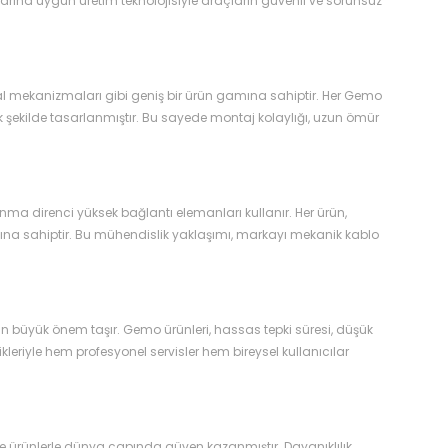
arına uygun üretim teknolojisiyle araçların güvenli ve sorunsuz
ve pedal mekanizmaları gibi geniş bir ürün gamına sahiptir. Her Gemo
 şekilde tasarlanmıştır. Bu sayede montaj kolaylığı, uzun ömür
nma direnci yüksek bağlantı elemanları kullanır. Her ürün,
ayına sahiptir. Bu mühendislik yaklaşımı, markayı mekanik kablo
n büyük önem taşır. Gemo ürünleri, hassas tepki süresi, düşük
leriyle hem profesyonel servisler hem bireysel kullanıcılar
ite ürünlerle dünya çapında güven kazanmıştır. Dayanıklılık,