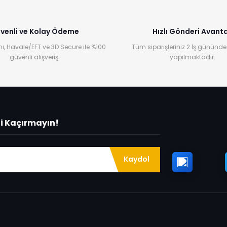
venli ve Kolay Ödeme
Hızlı Gönderi Avanta
ı, Havale/EFT ve 3D Secure ile %100
Tüm siparişleriniz 2 İş gününde
güvenli alışveriş.
yapılmaktadır.
ni Kaçırmayın!
Kaydol