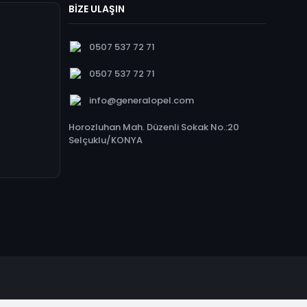
BİZE ULAŞIN
0507 537 72 71
0507 537 72 71
info@generalopel.com
Horozluhan Mah. Düzenli Sokak No.:20
Selçuklu/KONYA