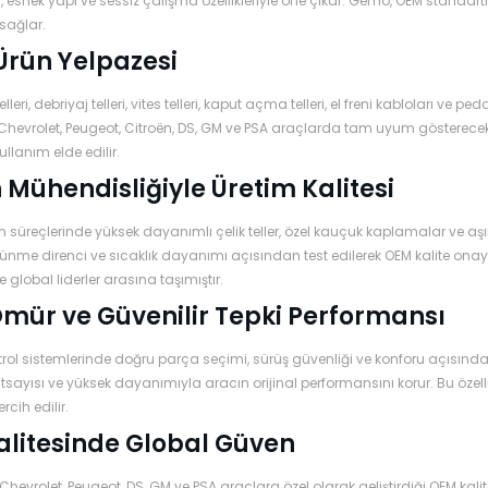
esnek yapı ve sessiz çalışma özellikleriyle öne çıkar. Gemo, OEM standartl
sağlar.
Ürün Yelpazesi
lleri, debriyaj telleri, vites telleri, kaput açma telleri, el freni kabloları 
 Chevrolet, Peugeot, Citroën, DS, GM ve PSA araçlarda tam uyum gösterecek
ullanım elde edilir.
Mühendisliğiyle Üretim Kalitesi
 süreçlerinde yüksek dayanımlı çelik teller, özel kauçuk kaplamalar ve aşı
rtünme direnci ve sıcaklık dayanımı açısından test edilerek OEM kalite on
 global liderler arasına taşımıştır.
mür ve Güvenilir Tepki Performansı
rol sistemlerinde doğru parça seçimi, sürüş güvenliği ve konforu açısında
sayısı ve yüksek dayanımıyla aracın orijinal performansını korur. Bu özellik
rcih edilir.
litesinde Global Güven
Chevrolet, Peugeot, DS, GM ve PSA araçlara özel olarak geliştirdiği OEM kal