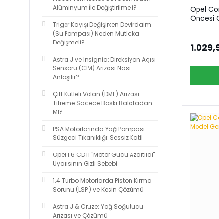
Alüminyum İle Değiştirilmeli?
Opel Cor
Öncesi
Triger Kayışı Değişirken Devirdaim
(Su Pompası) Neden Mutlaka
Değişmeli?
1.029,
Astra J ve Insignia: Direksiyon Açısı
Sensörü (CIM) Arızası Nasıl
Anlaşılır?
Çift Kütleli Volan (DMF) Arızası:
Titreme Sadece Baskı Balatadan
Mı?
PSA Motorlarında Yağ Pompası
Süzgeci Tıkanıklığı: Sessiz Katil
Opel 1.6 CDTI "Motor Gücü Azaltıldı"
Uyarısının Gizli Sebebi
1.4 Turbo Motorlarda Piston Kırma
Sorunu (LSPI) ve Kesin Çözümü
Astra J & Cruze: Yağ Soğutucu
Arızası ve Çözümü