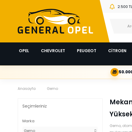
2.500 T
OPEL
CHEVROLET
PEUGEOT
CİTROEN
🎁
50.000
Anasayfa
Gemo
Mekani
Seçimleriniz
Yüksek
Marka
Gemo, otomot
Gemo