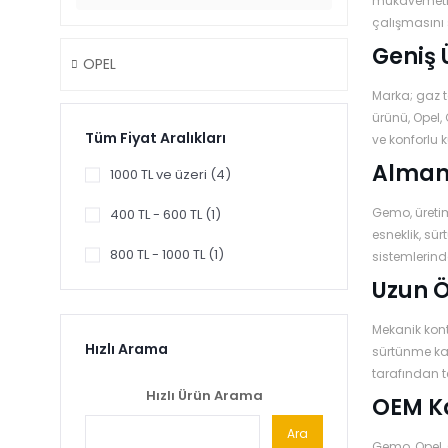
mukavemeti, 
çalışmasını 
Geniş 
OPEL
Marka; gaz te
ürünü, Opel,
Tüm Fiyat Aralıkları
ve konforlu k
Alman 
1000 TL ve üzeri (4)
Gemo, üretim
400 TL - 600 TL (1)
esneklik, sü
800 TL - 1000 TL (1)
sistemlerinde
Uzun Ö
Mekanik kont
Hızlı Arama
sürtünme kat
tarafından te
Hızlı Ürün Arama
OEM Ka
Ara
Gemo, Opel, 