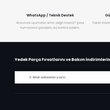
WhatsApp / Teknik Destek
Gü
Aracınıza uyumdan emin değil misiniz? Şase
Taksit imkan
numaranızı gönderin, biz kontrol edelim.
Yedek Parça Fırsatlarını ve Bakım İndirimleri