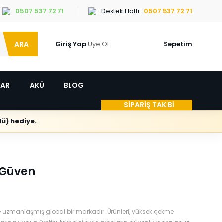
0507 537 72 71
Destek Hattı :
0507 537 72 71
ARA
Giriş Yap
Üye Ol
Sepetim
LAR
AKÜ
BLOG
SİPARİŞ TAKİBİ
ü) hediye.
 Güven
e uzmanlaşmış global bir markadır. Ürünleri, yüksek çekme