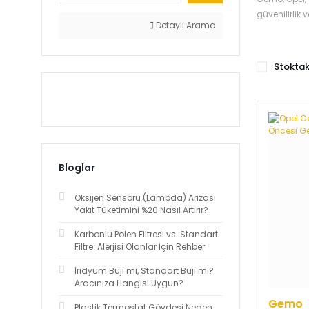
güvenilirlik
Detaylı Arama
Stoktak
Bloglar
Oksijen Sensörü (Lambda) Arızası
Yakıt Tüketimini %20 Nasıl Artırır?
Karbonlu Polen Filtresi vs. Standart
Filtre: Alerjisi Olanlar İçin Rehber
İridyum Buji mi, Standart Buji mi?
Aracınıza Hangisi Uygun?
Gemo
Plastik Termostat Gövdesi Neden