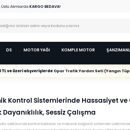
L Üstü Alımlarda
KARGO BEDAVA!
DS
MOTOR YAĞI
KOMPLE MOTOR
ŞANZIMAN
 TL ve üzeri alışverişlerde
Opar Trafik Yardım Seti (Yangın Tüpl
k Kontrol Sistemlerinde Hassasiyet ve
 Dayanıklılık, Sessiz Çalışma
iv sektöründe kontrol kabloları ve mekanik bağlantı sistemleri üretimind