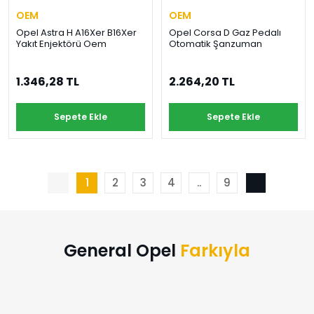
OEM
OEM
Opel Astra H A16Xer B16Xer
Opel Corsa D Gaz Pedalı
Yakıt Enjektörü Oem
Otomatik Şanzuman
1.346,28 TL
2.264,20 TL
Sepete Ekle
Sepete Ekle
1
2
3
4
..
9
General Opel
Farkıyla