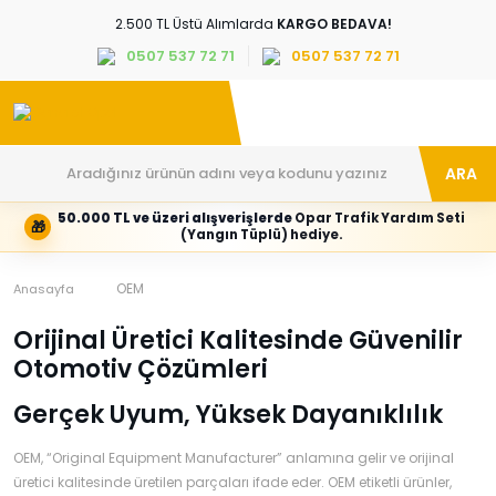
2.500 TL Üstü Alımlarda
KARGO BEDAVA!
0507 537 72 71
0507 537 72 71
ARA
50.000 TL ve üzeri alışverişlerde
Opar Trafik Yardım Seti
🎁
Hesabım
Kategoriler
(Yangın Tüplü) hediye.
Giriş
Marka,
yapın
araç
veya
ve
OEM
Anasayfa
yeni
parça
hesap
grubunu
Orijinal Üretici Kalitesinde Güvenilir
oluşturun
seçin
Otomotiv Çözümleri
Tüm Kategoriler
E-posta adresi
Gerçek Uyum, Yüksek Dayanıklılık
OEM, “Original Equipment Manufacturer” anlamına gelir ve orijinal
Şifre
üretici kalitesinde üretilen parçaları ifade eder. OEM etiketli ürünler,