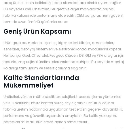
›
›
›
araç üreticilerinin belirlediği teknik standartlara birebir uyum sağlar.
O
C
P
Bu sayede Opel, Chevrolet, Peugeot ve diğer markalarda orijinal
Beni
Şifremi
fabrika kalitesinde performans elde edilir. OEM parçalar, hem güvenli
CHEVROLET
OPEL
PEUGEOT
hatırla
unuttum
hem de uzun ömürlü çözümler sunar.
Geniş Ürün Kapsamı
Giriş Yap
›
›
›
M
C
D
Ürün grupları; motor bileşenleri, triger setleri, filtreler, amortisörler,
Yeni Hesap
MOTOR
CİTROEN
DS
Oluştur
sensörler, debriyaj sistemleri ve elektronik kontrol modüllerini kapsar.
YAĞI
Her parça, Opel, Chevrolet, Peugeot, Citroën, DS, GM ve PSA araçlar için
tasarlanmış orijinal üretim toleranslarına sahiptir. Bu sayede montaj
›
›
›
kolaylığı, tam uyum ve sessiz çalışma sağlanır.
K
Ş
A
Kalite Standartlarında
KOMPLE
ŞANZIMANLAR
AKÜ
MOTOR
Mükemmeliyet
Üreticileri, yüksek mühendislik teknolojileri, hassas işleme yöntemleri
ve ISO sertifikalı kalite kontrol süreçleriyle çalışır. Her ürün, orijinal
fabrika üretim hatlarında uygulanan testlerden geçerek dayanıklılık,
performans ve güvenlik açısından onaylanır. Bu kalite yaklaşımı,
parçaları muadil ürünlerden ayıran temel farktır.