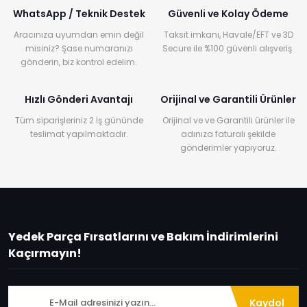
WhatsApp / Teknik Destek
Güvenli ve Kolay Ödeme
Aracınıza uyumdan emin değil
Taksit imkanı, Havale/EFT ve 3D
misiniz? Şase numaranızı
Secure ile %100 güvenli alışveriş.
gönderin, biz kontrol edelim.
Hızlı Gönderi Avantajı
Orijinal ve Garantili Ürünler
Tüm siparişleriniz 2 İş gününde
Orijinal ve ve Garantili ürünler ile
teslimat yapılmaktadır.
adınıza faturalı şekilde
gönderimler yapıyoruz.
Yedek Parça Fırsatlarını ve Bakım İndirimlerini
Kaçırmayın!
Kaydol