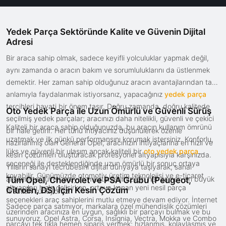
Yedek Parça Sektöründe Kalite ve Güvenin Dijital
Adresi
Bir araca sahip olmak, sadece keyifli yolculuklar yapmak değil,
aynı zamanda o aracın bakım ve sorumluluklarını da üstlenmek
demektir. Her zaman sahip olduğunuz aracın avantajlarından tam
anlamıyla faydalanmak istiyorsanız, yapacağınız
yedek parça
tercihleri hayati bir önem taşır. Doğru zamanda, doğru kalitede
Oto Yedek Parça ile Uzun Ömürlü ve Güvenli Sürüş
seçilmiş yedek parçalar; aracınızı daha nitelikli, güvenli ve çekici
Kaliteli bir araca sahip olduğunuzda, bu aracın kullanım ömrünü
bir hale getirir. Her türlü ihtiyacınız düşünülerek özenle
uzatmak ve ilk günkü performansını korumak istersiniz. Konforlu,
hazırlanmış olan General Opel, aracınızın ihtiyaçlarına en hızlı ve
lüks ve güvenli bir ulaşım ancak kaliteli bir
oto yedek parça
kesin çözümleri oluşturacak profesyonel altyapısıyla karşınızda.
seçeneği ile desteklendiğinde uzun ömürlü bir sonuç ortaya
Yılların sanayi tecrübesini dijital dünyaya taşıyarak, sanal
koyabilir. Günümüzde otomotiv üretim teknolojisi ve e-ticaret
alışverişte güven arayan müşterilerimiz için her zaman en büyük
Tüm Opel, Chevrolet ve PSA Grubu (Peugeot,
altyapıları hızla gelişirken, ortaya konan yeni nesil parça
Citroën, DS) İçin Kesin Çözüm
fırsatları sunuyoruz.
seçenekleri araç sahiplerini mutlu etmeye devam ediyor. İnternet
Sadece parça satmıyor, markalara özel mühendislik çözümleri
üzerinden aracınıza en uygun, sağlıklı bir parçayı bulmak ve bu
sunuyoruz. Opel Astra, Corsa, Insignia, Vectra, Mokka ve Combo
parçayı tek tıkla hemen sipariş vermek; hızlanmış, kolaylaşmış ve