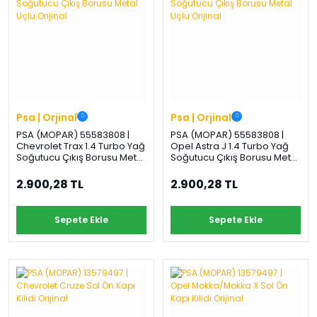
Şifre
›
›
›
O
C
P
Beni
Şifremi
CHEVROLET
OPEL
PEUGEOT
hatırla
unuttum
Giriş Yap
›
›
›
M
C
Psa | Orjinal
D
Psa | Orjinal
Yeni Hesap
PSA (MOPAR) 55583808 |
PSA (MOPAR) 55583808 |
MOTOR
CİTROEN
DS
Oluştur
Chevrolet Trax 1.4 Turbo Yağ
Opel Astra J 1.4 Turbo Yağ
YAĞI
Soğutucu Çıkış Borusu Metal
Soğutucu Çıkış Borusu Metal
Uçlu Orijinal
Uçlu Orijinal
›
›
›
2.900,28 TL
2.900,28 TL
K
Ş
A
KOMPLE
ŞANZIMANLAR
AKÜ
Sepete Ekle
Sepete Ekle
MOTOR