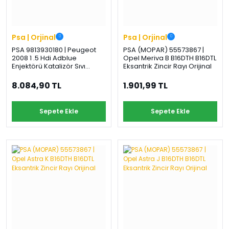
Psa | Orjinal
Psa | Orjinal
PSA 9813930180 | Peugeot
PSA (MOPAR) 55573867 |
2008 1 .5 Hdi Adblue
Opel Meriva B B16DTH B16DTL
Enjektörü Katalizör Sıvı
Eksantrik Zincir Rayı Orijinal
Enjektörü Orijinal
8.084,90 TL
1.901,99 TL
Sepete Ekle
Sepete Ekle