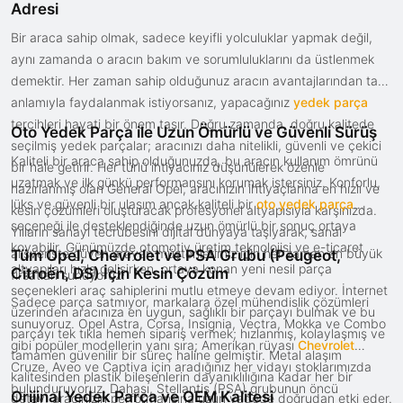
Adresi
Bir araca sahip olmak, sadece keyifli yolculuklar yapmak değil,
aynı zamanda o aracın bakım ve sorumluluklarını da üstlenmek
demektir. Her zaman sahip olduğunuz aracın avantajlarından tam
anlamıyla faydalanmak istiyorsanız, yapacağınız
yedek parça
tercihleri hayati bir önem taşır. Doğru zamanda, doğru kalitede
Oto Yedek Parça ile Uzun Ömürlü ve Güvenli Sürüş
seçilmiş yedek parçalar; aracınızı daha nitelikli, güvenli ve çekici
Kaliteli bir araca sahip olduğunuzda, bu aracın kullanım ömrünü
bir hale getirir. Her türlü ihtiyacınız düşünülerek özenle
uzatmak ve ilk günkü performansını korumak istersiniz. Konforlu,
hazırlanmış olan General Opel, aracınızın ihtiyaçlarına en hızlı ve
lüks ve güvenli bir ulaşım ancak kaliteli bir
oto yedek parça
kesin çözümleri oluşturacak profesyonel altyapısıyla karşınızda.
seçeneği ile desteklendiğinde uzun ömürlü bir sonuç ortaya
Yılların sanayi tecrübesini dijital dünyaya taşıyarak, sanal
koyabilir. Günümüzde otomotiv üretim teknolojisi ve e-ticaret
alışverişte güven arayan müşterilerimiz için her zaman en büyük
Tüm Opel, Chevrolet ve PSA Grubu (Peugeot,
altyapıları hızla gelişirken, ortaya konan yeni nesil parça
Citroën, DS) İçin Kesin Çözüm
fırsatları sunuyoruz.
seçenekleri araç sahiplerini mutlu etmeye devam ediyor. İnternet
Sadece parça satmıyor, markalara özel mühendislik çözümleri
üzerinden aracınıza en uygun, sağlıklı bir parçayı bulmak ve bu
sunuyoruz. Opel Astra, Corsa, Insignia, Vectra, Mokka ve Combo
parçayı tek tıkla hemen sipariş vermek; hızlanmış, kolaylaşmış ve
gibi popüler modellerin yanı sıra; Amerikan rüyası
Chevrolet
tamamen güvenilir bir süreç haline gelmiştir. Metal alaşım
Cruze, Aveo ve Captiva için aradığınız her vidayı stoklarımızda
kalitesinden plastik bileşenlerin dayanıklılığına kadar her bir
bulunduruyoruz. Dahası, Stellantis (PSA) grubunun öncü
Orijinal Yedek Parça ve OEM Kalitesi
detay, aracınızın performansına uzun vadede doğrudan etki eder.