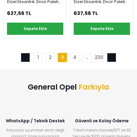
Dizel Eksantrik Zincir Paleti
Dizel Eksantrik Zincir Paleti
Orijinal
Orijinal
637,56 TL
637,56 TL
Sepete Ekle
Sepete Ekle
1
2
3
4
..
230
General Opel
Farkıyla
WhatsApp / Teknik Destek
Güvenli ve Kolay Ödeme
Aracınıza uyumdan emin değil
Taksit imkanı, Havale/EFT ve 3D
misiniz? Şase numaranızı
Secure ile %100 güvenli alışveriş.