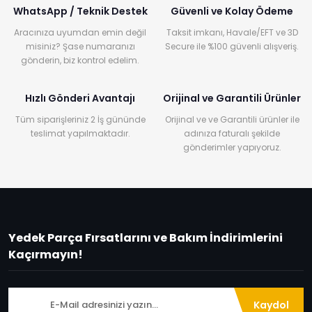
WhatsApp / Teknik Destek
Güvenli ve Kolay Ödeme
Aracınıza uyumdan emin değil
Taksit imkanı, Havale/EFT ve 3D
misiniz? Şase numaranızı
Secure ile %100 güvenli alışveriş.
gönderin, biz kontrol edelim.
Hızlı Gönderi Avantajı
Orijinal ve Garantili Ürünler
Tüm siparişleriniz 2 İş gününde
Orijinal ve ve Garantili ürünler ile
teslimat yapılmaktadır.
adınıza faturalı şekilde
gönderimler yapıyoruz.
Yedek Parça Fırsatlarını ve Bakım İndirimlerini
Kaçırmayın!
Kaydol