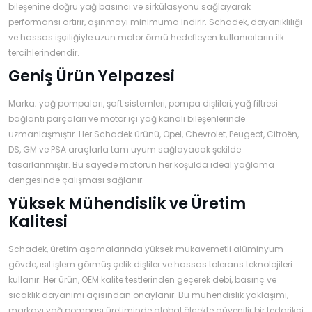
›
›
›
bileşenine doğru yağ basıncı ve sirkülasyonu sağlayarak
O
C
P
performansı artırır, aşınmayı minimuma indirir. Schadek, dayanıklılığı
Beni
Şifremi
ve hassas işçiliğiyle uzun motor ömrü hedefleyen kullanıcıların ilk
CHEVROLET
OPEL
PEUGEOT
hatırla
unuttum
tercihlerindendir.
Geniş Ürün Yelpazesi
Giriş Yap
›
›
›
M
C
D
Marka; yağ pompaları, şaft sistemleri, pompa dişlileri, yağ filtresi
Yeni Hesap
MOTOR
CİTROEN
DS
Oluştur
bağlantı parçaları ve motor içi yağ kanalı bileşenlerinde
YAĞI
uzmanlaşmıştır. Her Schadek ürünü, Opel, Chevrolet, Peugeot, Citroën,
DS, GM ve PSA araçlarla tam uyum sağlayacak şekilde
›
›
›
tasarlanmıştır. Bu sayede motorun her koşulda ideal yağlama
K
Ş
A
dengesinde çalışması sağlanır.
KOMPLE
ŞANZIMANLAR
AKÜ
MOTOR
Yüksek Mühendislik ve Üretim
Kalitesi
Schadek, üretim aşamalarında yüksek mukavemetli alüminyum
gövde, ısıl işlem görmüş çelik dişliler ve hassas tolerans teknolojileri
kullanır. Her ürün, OEM kalite testlerinden geçerek debi, basınç ve
sıcaklık dayanımı açısından onaylanır. Bu mühendislik yaklaşımı,
markayı yağ pompası üretiminde global ölçekte güvenilir bir tedarikçi