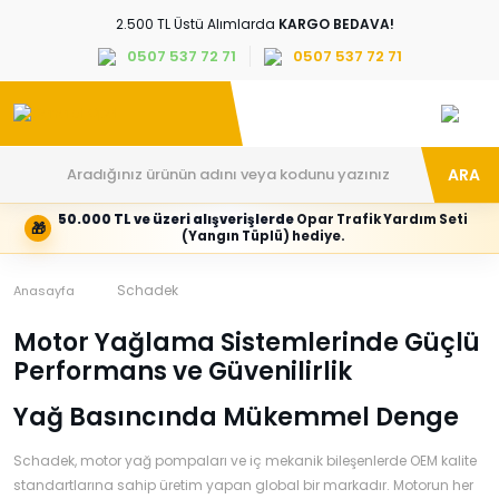
2.500 TL Üstü Alımlarda
KARGO BEDAVA!
0507 537 72 71
0507 537 72 71
ARA
50.000 TL ve üzeri alışverişlerde
Opar Trafik Yardım Seti
🎁
Hesabım
Kategoriler
(Yangın Tüplü) hediye.
Giriş
Marka,
yapın
araç
veya
ve
Schadek
Anasayfa
yeni
parça
hesap
grubunu
Motor Yağlama Sistemlerinde Güçlü
oluşturun
seçin
Performans ve Güvenilirlik
Tüm Kategoriler
E-posta adresi
Yağ Basıncında Mükemmel Denge
Schadek, motor yağ pompaları ve iç mekanik bileşenlerde OEM kalite
Şifre
standartlarına sahip üretim yapan global bir markadır. Motorun her