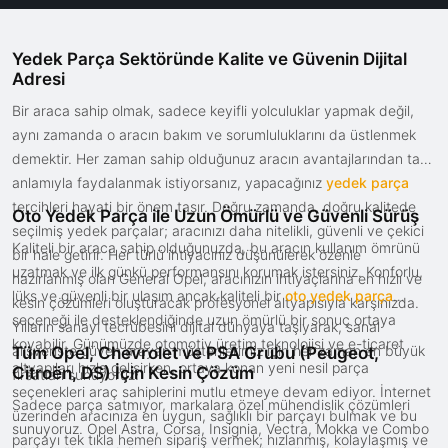
Yedek Parça Sektöründe Kalite ve Güvenin Dijital
Adresi
Bir araca sahip olmak, sadece keyifli yolculuklar yapmak değil,
aynı zamanda o aracın bakım ve sorumluluklarını da üstlenmek
demektir. Her zaman sahip olduğunuz aracın avantajlarından tam
anlamıyla faydalanmak istiyorsanız, yapacağınız
yedek parça
tercihleri hayati bir önem taşır. Doğru zamanda, doğru kalitede
Oto Yedek Parça ile Uzun Ömürlü ve Güvenli Sürüş
seçilmiş yedek parçalar; aracınızı daha nitelikli, güvenli ve çekici
Kaliteli bir araca sahip olduğunuzda, bu aracın kullanım ömrünü
bir hale getirir. Her türlü ihtiyacınız düşünülerek özenle
uzatmak ve ilk günkü performansını korumak istersiniz. Konforlu,
hazırlanmış olan General Opel, aracınızın ihtiyaçlarına en hızlı ve
lüks ve güvenli bir ulaşım ancak kaliteli bir
oto yedek parça
kesin çözümleri oluşturacak profesyonel altyapısıyla karşınızda.
seçeneği ile desteklendiğinde uzun ömürlü bir sonuç ortaya
Yılların sanayi tecrübesini dijital dünyaya taşıyarak, sanal
koyabilir. Günümüzde otomotiv üretim teknolojisi ve e-ticaret
alışverişte güven arayan müşterilerimiz için her zaman en büyük
Tüm Opel, Chevrolet ve PSA Grubu (Peugeot,
altyapıları hızla gelişirken, ortaya konan yeni nesil parça
Citroën, DS) İçin Kesin Çözüm
fırsatları sunuyoruz.
seçenekleri araç sahiplerini mutlu etmeye devam ediyor. İnternet
Sadece parça satmıyor, markalara özel mühendislik çözümleri
üzerinden aracınıza en uygun, sağlıklı bir parçayı bulmak ve bu
sunuyoruz. Opel Astra, Corsa, Insignia, Vectra, Mokka ve Combo
parçayı tek tıkla hemen sipariş vermek; hızlanmış, kolaylaşmış ve