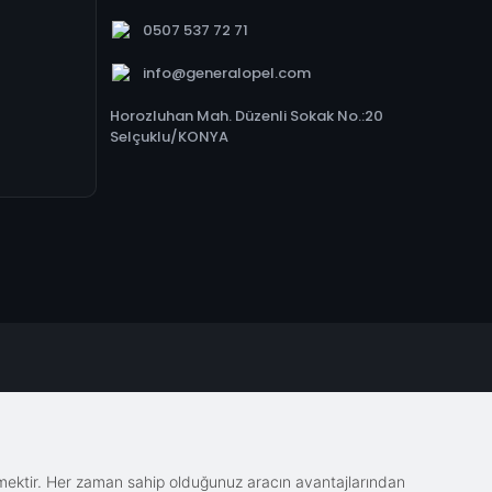
0507 537 72 71
info@generalopel.com
Horozluhan Mah. Düzenli Sokak No.:20
Selçuklu/KONYA
emektir. Her zaman sahip olduğunuz aracın avantajlarından