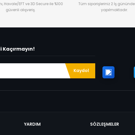
ı, Havale/EFT ve 3D Secure ile %100
Tüm siparişleriniz 2 İş gününde
güvenli alışveriş.
yapılmaktadır.
ni Kaçırmayın!
Kaydol
YARDIM
SÖZLEŞMELER