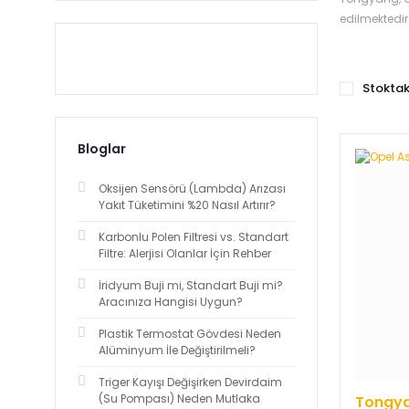
edilmektedir
Stoktak
Bloglar
Oksijen Sensörü (Lambda) Arızası
Yakıt Tüketimini %20 Nasıl Artırır?
Karbonlu Polen Filtresi vs. Standart
Filtre: Alerjisi Olanlar İçin Rehber
İridyum Buji mi, Standart Buji mi?
Aracınıza Hangisi Uygun?
Plastik Termostat Gövdesi Neden
Alüminyum İle Değiştirilmeli?
Triger Kayışı Değişirken Devirdaim
(Su Pompası) Neden Mutlaka
Tongy