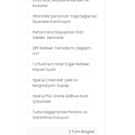
2026 Araç Muayene Rehberi ve
Kusurlar
Otomatik Şanzıman Yağı Değişmez
Diyenlere İnanmayın!
Performans Düşüşünün Gizli
Sebebi: Sensörler
DPF Rehberi: Temizlik mi, Değişim
mi?
1.2 PureTech Islak Triger Rehberi:
Hayati Uyarı!
Opel & Chevrolet: Çelik vs
Magnezyum Supap
Opel & PSA: Kronik AdBlue Arıza
Çözümleri
Turbo Değişiminde Paranızı ve
Garantinizi Koruyun
Tüm Bloglar