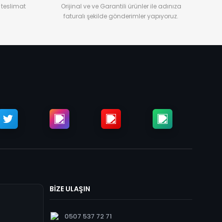
 teslimat
Orijinal ve ve Garantili ürünler ile adınıza
faturalı şekilde gönderimler yapıyoruz.
BİZE ULAŞIN
0507 537 72 71