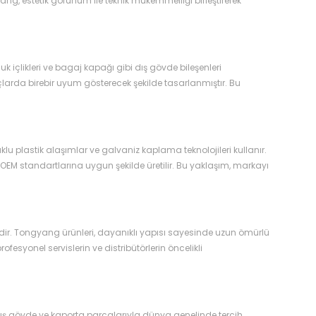
g, estetik görünüm ile teknik mükemmelliği birleştirerek
k içlikleri ve bagaj kapağı gibi dış gövde bileşenleri
çlarda birebir uyum gösterecek şekilde tasarlanmıştır. Bu
lu plastik alaşımlar ve galvaniz kaplama teknolojileri kullanır.
EM standartlarına uygun şekilde üretilir. Bu yaklaşım, markayı
dir. Tongyang ürünleri, dayanıklı yapısı sayesinde uzun ömürlü
ofesyonel servislerin ve distribütörlerin öncelikli
dış gövde ve kaporta parçalarıyla dünya genelinde tercih