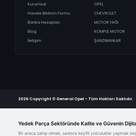
Kurumsal
OPEL
Havale Bildirim Formu
CHEVROLET
Banka Hesapları
MOTOR YAĞI
Blog
KOMPLE MOTOR
İletişim
ŞANZIMANLAR
2026 Copyright © General Opel - Tüm Hakları Saklıdır.
Yedek Parça Sektöründe Kalite ve Güvenin Dijita
Bir araca sahip olmak, sadece keyifli yolculuklar yapmak d