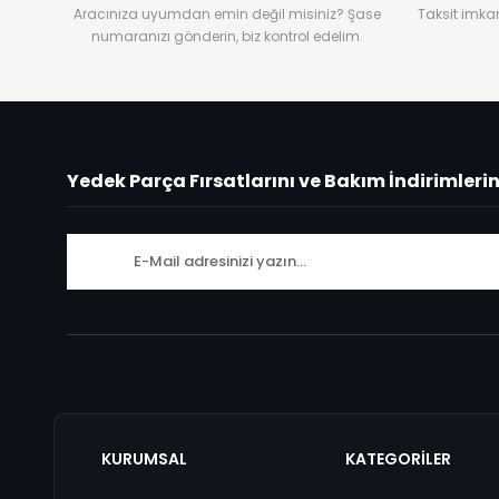
Aracınıza uyumdan emin değil misiniz? Şase
Taksit imkan
numaranızı gönderin, biz kontrol edelim.
Yedek Parça Fırsatlarını ve Bakım İndirimleri
KURUMSAL
KATEGORİLER