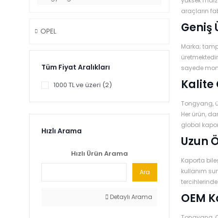
yüksek malze
araçların fab
Geniş 
OPEL
Marka; tampo
üretmektedir
Tüm Fiyat Aralıkları
sayede mont
Kalite
1000 TL ve üzeri (2)
Tongyang, ür
Her ürün, da
global kapor
Hızlı Arama
Uzun Ö
Hızlı Ürün Arama
Kaporta bile
kullanım suna
Ara
tercihlerinde
OEM Ka
Detaylı Arama
Tongyang, Op