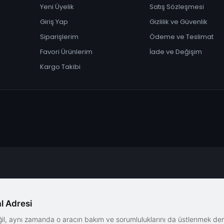
Yeni Üyelik
Satış Sözleşmesi
Giriş Yap
Gizlilik ve Güvenlik
Siparişlerim
Ödeme ve Teslimat
Favori Ürünlerim
İade ve Değişim
Kargo Takibi
l Adresi
eğil, aynı zamanda o aracın bakım ve sorumluluklarını da üstlenmek d