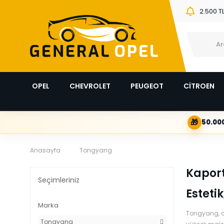
2.500 T
OPEL
CHEVROLET
PEUGEOT
CİTROEN
🎁
50.000
Anasayfa
Tongyang
Kaport
Seçimleriniz
Esteti
Marka
Tongyang, ot
Tongyang