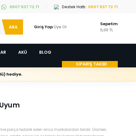
0507 537 72 71
Destek Hattı :
0507 537 72 71
Sepetim
ARA
Giriş Yap
Üye Ol
0,00 TL
LAR
AKÜ
BLOG
SİPARİŞ TAKİBİ
ü) hediye.
r Uyum
ne parça tedarik eden öncü markalardan biridir. Ürünleri,