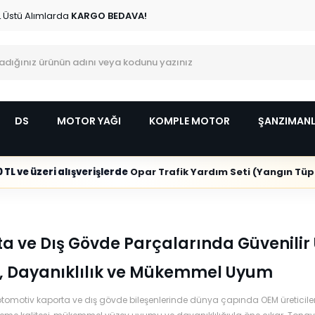
L Üstü Alımlarda
KARGO BEDAVA!
DS
MOTOR YAĞI
KOMPLE MOTOR
ŞANZIMAN
 TL ve üzeri alışverişlerde
Opar Trafik Yardım Seti (Yangın Tüpl
a ve Dış Gövde Parçalarında Güvenili
k, Dayanıklılık ve Mükemmel Uyum
omotiv kaporta ve dış gövde bileşenlerinde dünya çapında OEM üreticileri