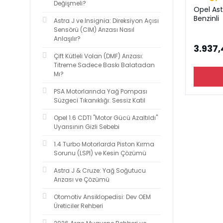
Değişmeli?
Opel Ast
Benzinli
Astra J ve Insignia: Direksiyon Açısı
Sensörü (CIM) Arızası Nasıl
Anlaşılır?
3.937,
Çift Kütleli Volan (DMF) Arızası:
Titreme Sadece Baskı Balatadan
Mı?
PSA Motorlarında Yağ Pompası
Süzgeci Tıkanıklığı: Sessiz Katil
Opel 1.6 CDTI "Motor Gücü Azaltıldı"
Uyarısının Gizli Sebebi
1.4 Turbo Motorlarda Piston Kırma
Sorunu (LSPI) ve Kesin Çözümü
Astra J & Cruze: Yağ Soğutucu
Arızası ve Çözümü
Otomotiv Ansiklopedisi: Dev OEM
Üreticiler Rehberi