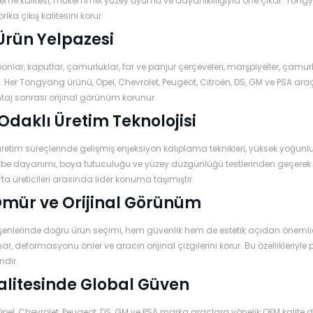
me kalitesi, mükemmel yüzey uyumu ve dayanıklılığıyla öne çıkar. Tongyan
rika çıkış kalitesini korur.
Ürün Yelpazesi
nlar, kaputlar, çamurluklar, far ve panjur çerçeveleri, marşpiyeller, çamurlu
. Her Tongyang ürünü, Opel, Chevrolet, Peugeot, Citroën, DS, GM ve PSA ara
aj sonrası orijinal görünüm korunur.
 Odaklı Üretim Teknolojisi
etim süreçlerinde gelişmiş enjeksiyon kalıplama teknikleri, yüksek yoğunluk
rbe dayanımı, boya tutuculuğu ve yüzey düzgünlüğü testlerinden geçerek O
ta üreticileri arasında lider konuma taşımıştır.
mür ve Orijinal Görünüm
şenlerinde doğru ürün seçimi, hem güvenlik hem de estetik açıdan önemli
r, deformasyonu önler ve aracın orijinal çizgilerini korur. Bu özellikleriyle pr
ndir.
litesinde Global Güven
el, Chevrolet, Peugeot, DS, GM ve PSA marka araçlara yönelik OEM kalite 