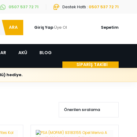
0507 537 72 71
Destek Hattı :
0507 537 72 71
ARA
Giriş Yap
Üye Ol
Sepetim
LAR
AKÜ
BLOG
SİPARİŞ TAKİBİ
ü) hediye.