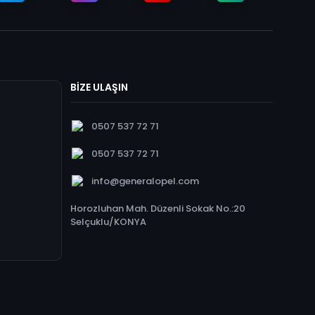
BİZE ULAŞIN
0507 537 72 71
0507 537 72 71
info@generalopel.com
Horozluhan Mah. Düzenli Sokak No.:20
Selçuklu/KONYA