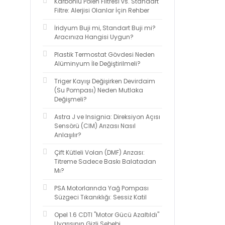
Karbonlu Polen Filtresi vs. Standart
Filtre: Alerjisi Olanlar İçin Rehber
İridyum Buji mi, Standart Buji mi?
Aracınıza Hangisi Uygun?
Plastik Termostat Gövdesi Neden
Alüminyum İle Değiştirilmeli?
Triger Kayışı Değişirken Devirdaim
(Su Pompası) Neden Mutlaka
Değişmeli?
Astra J ve Insignia: Direksiyon Açısı
Sensörü (CIM) Arızası Nasıl
Anlaşılır?
Çift Kütleli Volan (DMF) Arızası:
Titreme Sadece Baskı Balatadan
Mı?
PSA Motorlarında Yağ Pompası
Süzgeci Tıkanıklığı: Sessiz Katil
Opel 1.6 CDTI "Motor Gücü Azaltıldı"
Uyarısının Gizli Sebebi