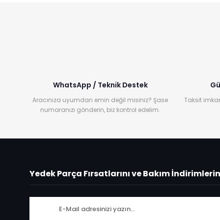
WhatsApp / Teknik Destek
Gü
Aracınıza uyumdan emin değil misiniz? Şase
Taksit imkan
numaranızı gönderin, biz kontrol edelim.
Yedek Parça Fırsatlarını ve Bakım İndirimleri