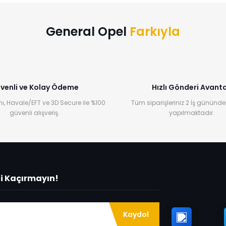
General Opel
Farkıyla
venli ve Kolay Ödeme
Hızlı Gönderi Avanta
ı, Havale/EFT ve 3D Secure ile %100
Tüm siparişleriniz 2 İş gününde
güvenli alışveriş.
yapılmaktadır.
ni Kaçırmayın!
Kaydol