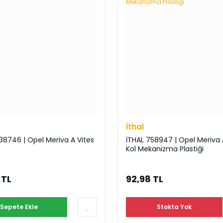
İthal
38746 | Opel Meriva A Vites
İTHAL 758947 | Opel Meriva 
Kol Mekanizma Plastiği
 TL
92,98 TL
Sepete Ekle
Stokta Yok