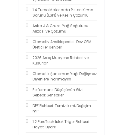
1.4 Turbo Motorlarda Piston Kırma
Sorunu (LSPI) ve Kesin Çözümü
Astra J & Cruze: Yağ Soğutucu
Arızası ve Çözümü
Otomotiv Ansiklopedisi: Dev OEM
Üreticiler Rehberi
2026 Araç Muayene Rehberi ve
Kusurlar
Otomatik Şanzıman Yağı Değişmez
Diyenlere İnanmayın!
Performans Düşüşünün Gizli
Sebebi: Sensörler
DPF Rehberi: Temizlik mi, Değişim
mi?
1.2 PureTech Islak Triger Rehberi:
Hayati Uyarı!