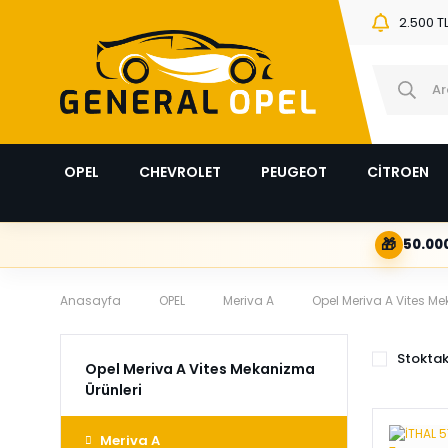
2.500 T
OPEL
CHEVROLET
PEUGEOT
CİTROEN
🎁
50.000
Anasayfa
OPEL
Meriva A
Opel Meriva A Vites M
Stoktak
Opel Meriva A Vites Mekanizma
Ürünleri
Meriva A